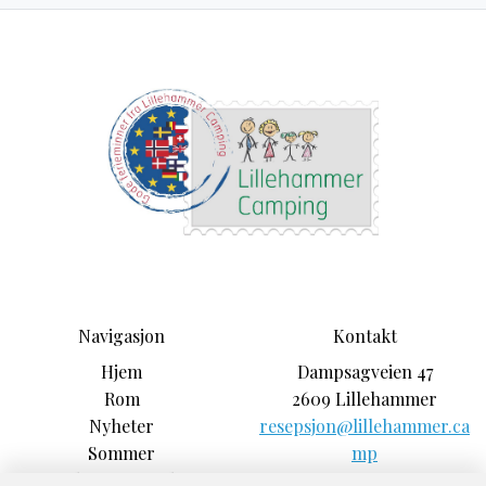
Navigasjon
Kontakt
Hjem
Dampsagveien 47
Rom
2609 Lillehammer
Nyheter
resepsjon@lillehammer.ca
Sommer
mp
Book campingplass
+47 61253333