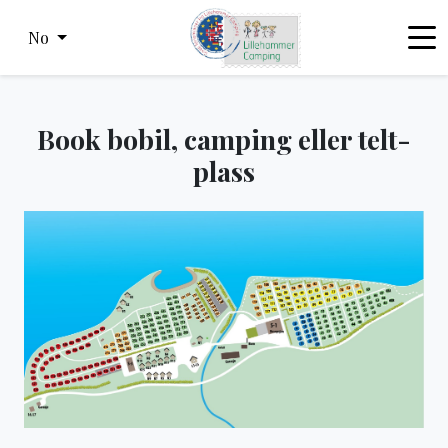
No
Book bobil, camping eller telt-
plass