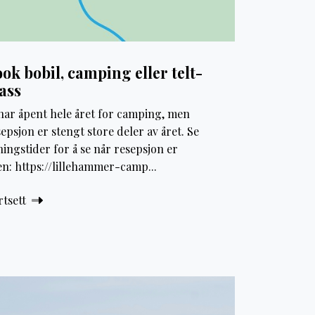
ok bobil, camping eller telt-
ass
 har åpent hele året for camping, men
epsjon er stengt store deler av året. Se
ingstider for å se når resepsjon er
en: https://lillehammer-camp...
rtsett