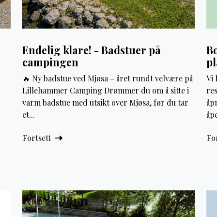
Endelig klare! - Badstuer på
Bo
campingen
pl
🔥 Ny badstue ved Mjøsa – året rundt velvære på
Vi
Lillehammer Camping Drømmer du om å sitte i
res
varm badstue med utsikt over Mjøsa, før du tar
åpn
et...
åp
Fortsett
Fo