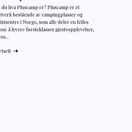
t du hva Pluscamp er? Pluscamp er et
ttverk bestående av campingplasser og
istsentre i Norge, som alle deler en felles
jon: å levere førsteklasses gjesteopplevelser,
os...
rtsett