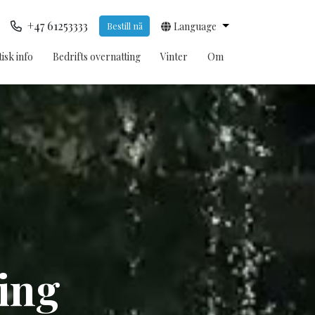
+47 61253333
Bestill nå
Language
isk info
Bedrifts overnatting
Vinter
Om
ing