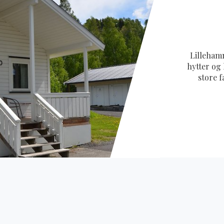
Lillehamm
hytter og 
store f
overnatti
persone
opphold og 
leilighet
eget bad o
litt ekstr
For de 
grupper, t
med plass
har eget
gjestene 
hjemmekoselig at
overnatti