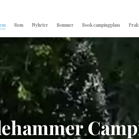
jem
Rom
Nyheter
Sommer
Book campingplass
Prakt
llehammer Camp