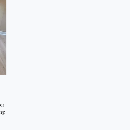
ter
ing