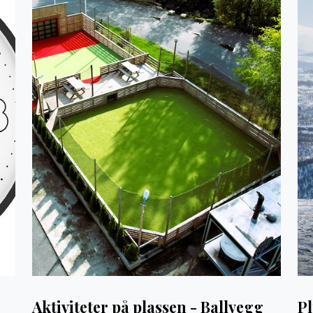
Aktiviteter på plassen - Ballvegg
P