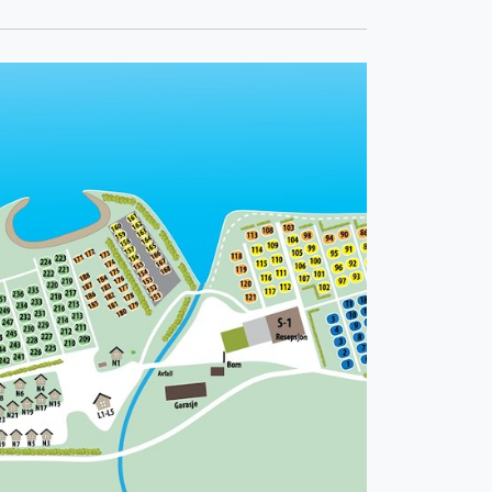
 den korte avstanden til Lillehammer
m, som gir enkel tilgang til lokale
attraksjoner og aktiviteter.