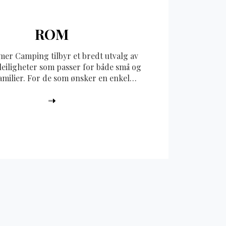
ROM
er Camping tilbyr et bredt utvalg av
leiligheter som passer for både små og
amilier. For de som ønsker en enkel
ngsopplevelse, har vi små hytter til 2
r uten bad, som er ideelle for korte
enkel komfort. Vi har også små
er for 2-3 personer som er utstyrt med
g mulighet for matlaging, noe som gir
a komfort og fleksibilitet for oppholdet.
som reiser med større familier eller
ilbyr vi romslige hytter og leiligheter
 til opptil 6 personer. Disse enhetene
 bad og fullt utstyrt kjøkken, slik at
kan tilberede egne måltider og nyte en
mosfære. Uansett hvilken type
ng du velger, kan du nyte nærheten til