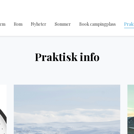
jem
Rom
Nyheter
Sommer
Book campingplass
Prakt
Praktisk info