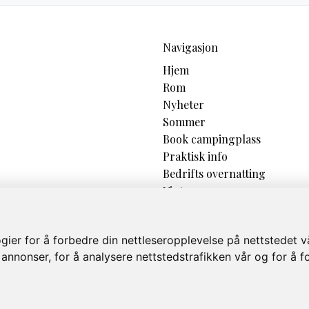
Navigasjon
Hjem
Rom
Nyheter
Sommer
Book campingplass
Praktisk info
Bedrifts overnatting
Vinter
Om
Galleri
ier for å forbedre din nettleseropplevelse på nettstedet v
 annonser, for å analysere nettstedstrafikken vår og for å f
org 991216790