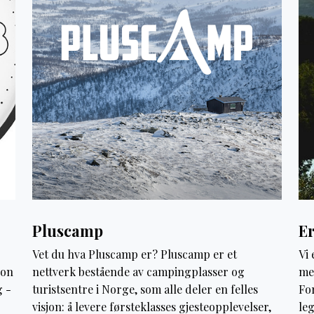
Pluscamp
E
Vet du hva Pluscamp er? Pluscamp er et
Vi
jon
nettverk bestående av campingplasser og
me
g -
turistsentre i Norge, som alle deler en felles
For
visjon: å levere førsteklasses gjesteopplevelser,
leg