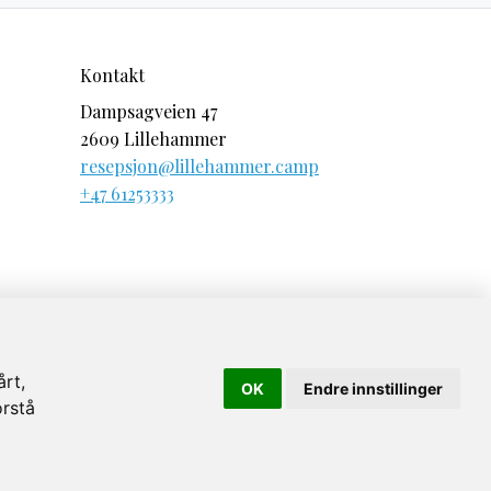
Kontakt
Dampsagveien 47
2609 Lillehammer
resepsjon@lillehammer.camp
+47 61253333
årt,
OK
Endre innstillinger
orstå