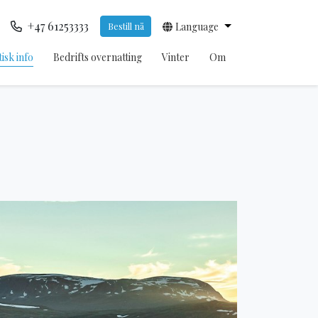
+47 61253333
Bestill nå
Language
isk info
Bedrifts overnatting
Vinter
Om