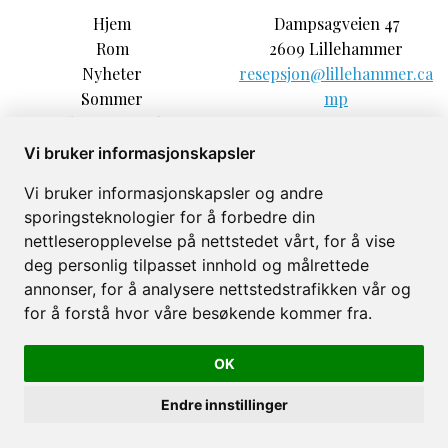
Hjem
Dampsagveien 47
Rom
2609 Lillehammer
Nyheter
resepsjon@lillehammer.ca
Sommer
mp
Book campingplass
+47 61253333
Praktisk info
Vi bruker informasjonskapsler
Bedrifts overnatting
Vi bruker informasjonskapsler og andre
Vinter
sporingsteknologier for å forbedre din
Om
nettleseropplevelse på nettstedet vårt, for å vise
Galleri
deg personlig tilpasset innhold og målrettede
annonser, for å analysere nettstedstrafikken vår og
for å forstå hvor våre besøkende kommer fra.
OK
Lillehammer Camping © 2026
Levert av
Bookvisit
Endre innstillinger
org 991216790