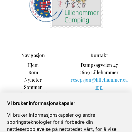
Navigasjon
Kontakt
Hjem
Dampsagveien 47
Rom
2609 Lillehammer
Nyheter
resepsjon@lillehammer.ca
Sommer
mp
Book campingplass
+47 61253333
Praktisk info
Vi bruker informasjonskapsler
Bedrifts overnatting
Vi bruker informasjonskapsler og andre
Vinter
sporingsteknologier for å forbedre din
Om
nettleseropplevelse på nettstedet vårt, for å vise
Galleri