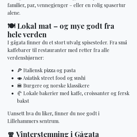
familier, par, vennegjenger – eller en rolig spasertur
alene.
🍽️ Lokal mat – og mye godt fra
hele verden
I gågata finner du et stort utvalg spisesteder. Fra små
kaffebarer til restauranter med retter fra alle
verdenshjørner:
🍕 Italiensk pizza og pasta
🍣 Asiatisk street food og sushi
🍔 Burgere og norske klassikere
🥐 Lokale bakerier med kaffe, croissanter og fersk
bakst
Uansett hva du liker, finner du noe godt i
Lillehammers sentrum.
🧣 Vinterstemning i Gågata