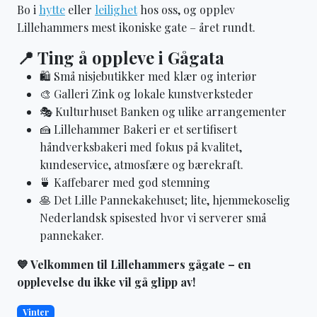
Bo i
hytte
eller
leilighet
hos oss, og opplev
Lillehammers mest ikoniske gate – året rundt.
📍 Ting å oppleve i Gågata
🛍️ Små nisjebutikker med klær og interiør
🎨 Galleri Zink og lokale kunstverksteder
🎭 Kulturhuset Banken og ulike arrangementer
🍰 Lillehammer Bakeri er et sertifisert
håndverksbakeri med fokus på kvalitet,
kundeservice, atmosfære og bærekraft.
🍵 Kaffebarer med god stemning
🥞 Det Lille Pannekakehuset; lite, hjemmekoselig
Nederlandsk spisested hvor vi serverer små
pannekaker.
💙 Velkommen til Lillehammers gågate – en
opplevelse du ikke vil gå glipp av!
Vinter