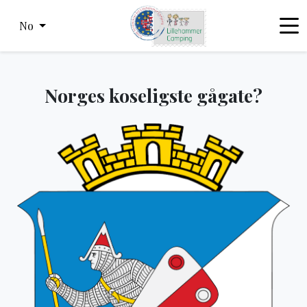
No
Norges koseligste gågate?