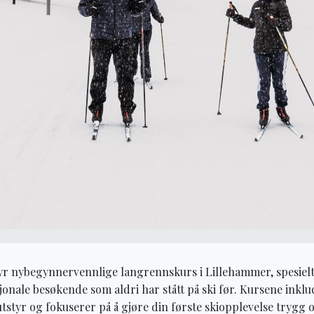
yr nybegynnervennlige langrennskurs i Lillehammer, spesielt 
jonale besøkende som aldri har stått på ski før. Kursene inklu
tstyr og fokuserer på å gjøre din første skiopplevelse trygg