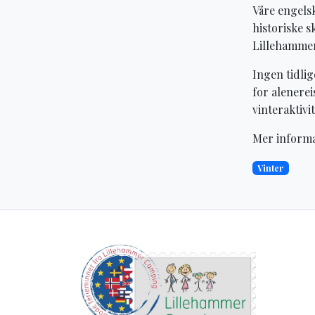
Våre engels
historiske s
Lillehammer,
Ingen tidlig
for alenerei
vinteraktivi
Mer informa
Vinter