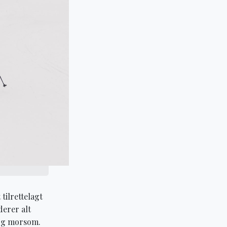
tilrettelagt
derer alt
 og morsom.