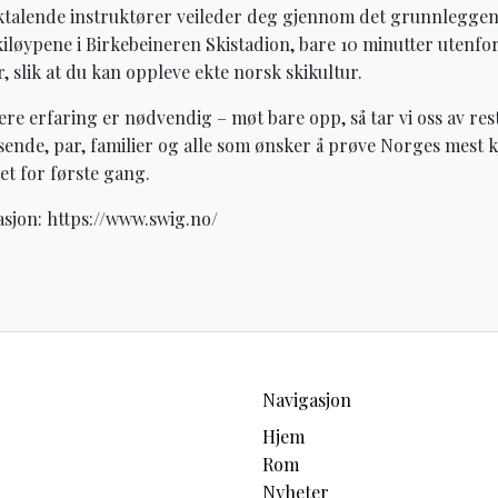
ktalende instruktører veileder deg gjennom det grunnleggen
kiløypene i Birkebeineren Skistadion, bare 10 minutter utenfo
 slik at du kan oppleve ekte norsk skikultur.
ere erfaring er nødvendig – møt bare opp, så tar vi oss av res
sende, par, familier og alle som ønsker å prøve Norges mest k
tet for første gang.
sjon: https://www.swig.no/
Navigasjon
Hjem
Rom
Nyheter