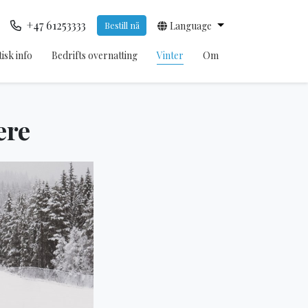
+47 61253333
Bestill nå
Language
isk info
Bedrifts overnatting
Vinter
Om
ere