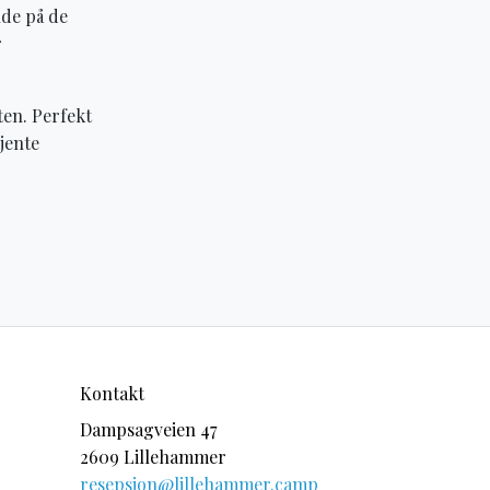
de på de
r
ten. Perfekt
jente
Kontakt
Dampsagveien 47
2609 Lillehammer
resepsjon@lillehammer.camp