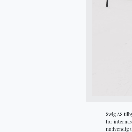
Swig AS tilb
for internas
nødvendig u