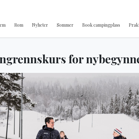
jem
Rom
Nyheter
Sommer
Book campingplass
Prakt
ngrennskurs for nybegynn